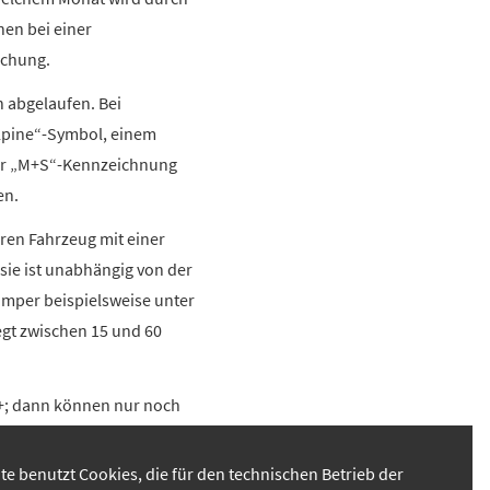
en bei einer
uchung.
n abgelaufen. Bei
Alpine“-Symbol, einem
 der „M+S“-Kennzeichnung
en.
ren Fahrzeug mit einer
 sie ist unabhängig von der
amper beispielsweise unter
gt zwischen 15 und 60
5+; dann können nur noch
te benutzt Cookies, die für den technischen Betrieb der