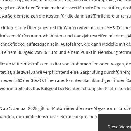
egeben. Wird der Termin mehr als zwei Monate überschritten, droh
r. Außerdem steigen die Kosten für die dann ausführlichere Unters
Oktober ist die Übergangsfrist für Winterreifen mit dem M+S-Zeiche
ltnissen dürfen nur noch Winter- und Ganzjahresreifen mit dem „
t Schneeflocke, aufgezogen sein. Autofahrer, die dann Modelle mit
t einem Bußgeld von 75 Euro und einem Punkt in Flensburg rechn
le:
ab Mitte 2025 müssen Halter von Wohnmobilen oder -wagen, de
et ist, alle zwei Jahre verpflichtend eine Gasprüfung durchführen;
em neuen § 60 der StVZO. Einen anerkannten Sachkundigen finden C
hnmobile.de. Das Bußgeld bei Nichtbeachtung der Prüffristen lie
:
ab 1. Januar 2025 gilt für Motorräder die neue Abgasnorm Euro 
werden, die mindestens dieser Norm entsprechen.
Diese Websi