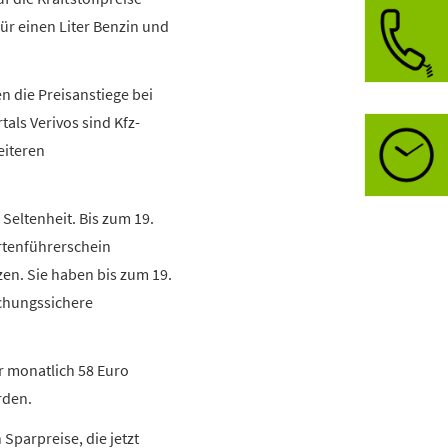
ür einen Liter Benzin und
n die Preisanstiege bei
0
als Verivos sind Kfz-
Öffnungsz
eiteren
Mo-Fr:
in
Seltenheit. Bis zum 19.
rtenführerschein
en. Sie haben bis zum 19.
schungssichere
ar monatlich 58 Euro
rden.
 Sparpreise, die jetzt