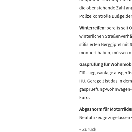
die obenstehende Zahl ang
Polizeikontrolle Bußgelde
Winterreifen:
bereits seit 
winterlichen Straßenverhä
stilisierten Berggipfel mi
montiert haben, müssen mi
Gasprüfung für Wohnmobi
Flüssiggasanlage ausgerüst
HU. Geregelt ist das in d
gaspruefung-wohnwagen-wo
Euro.
Abgasnorm für Motorräder
Neufahrzeuge zugelassen 
« Zurück