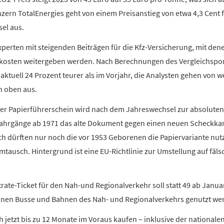
zern TotalEnergies geht von einem Preisanstieg von etwa 4,3 Cent f
sel aus.
erten mit steigenden Beiträgen für die Kfz-Versicherung, mit dene
tkosten weitergeben werden. Nach Berechnungen des Vergleichsport
aktuell 24 Prozent teurer als im Vorjahr, die Analysten gehen von w
 oben aus.
er Papierführerschein wird nach dem Jahreswechsel zur absoluten 
Jahrgänge ab 1971 das alte Dokument gegen einen neuen Scheckka
h dürften nur noch die vor 1953 Geborenen die Papiervariante nutz
mtausch. Hintergrund ist eine EU-Richtlinie zur Umstellung auf fäl
trate-Ticket für den Nah-und Regionalverkehr soll statt 49 ab Janu
nnen Busse und Bahnen des Nah- und Regionalverkehrs genutzt we
h jetzt bis zu 12 Monate im Voraus kaufen – inklusive der nationalen