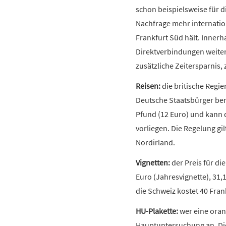
schon beispielsweise für 
Nachfrage mehr internation
Frankfurt Süd hält. Innerh
Direktverbindungen weiter 
zusätzliche Zeitersparnis,
Reisen:
die britische Regie
Deutsche Staatsbürger benö
Pfund (12 Euro) und kann d
vorliegen. Die Regelung gi
Nordirland.
Vignetten:
der Preis für di
Euro (Jahresvignette), 31,
die Schweiz kostet 40 Fran
HU-Plakette:
wer eine oran
Hauptuntersuchung an. Die 