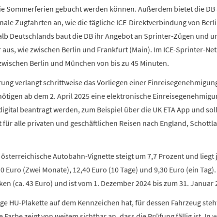
die Sommerferien gebucht werden können. Außerdem bietet die DB
ale Zugfahrten an, wie die tägliche ICE-Direktverbindung von Berlin
alb Deutschlands baut die DB ihr Angebot an Sprinter-Zügen und um
aus, wie zwischen Berlin und Frankfurt (Main). Im ICE-Sprinter-Net
 zwischen Berlin und München von bis zu 45 Minuten.
rung verlangt schrittweise das Vorliegen einer Einreisegenehmigung
tigen ab dem 2. April 2025 eine elektronische Einreisegenehmigung
igital beantragt werden, zum Beispiel über die UK ETA App und sol
lt für alle privaten und geschäftlichen Reisen nach England, Schottl
e österreichische Autobahn-Vignette steigt um 7,7 Prozent und liegt j
10 Euro (Zwei Monate), 12,40 Euro (10 Tage) und 9,30 Euro (ein Tag)
ken (ca. 43 Euro) und ist vom 1. Dezember 2024 bis zum 31. Januar 2
ge HU-Plakette auf dem Kennzeichen hat, für dessen Fahrzeug steh
Farbe zeigt von weitem sichtbar an, dass die Prüfung fällig ist. I